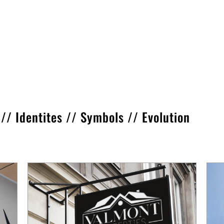
//
Identites
//
Symbols
//
Evolution