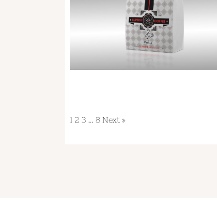
1
2
3
…
8
Next »