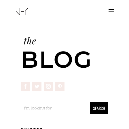
the
BLOG