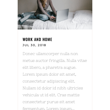
WORK AND HOME
JUL 30, 2018
Donec ullamcorper nulla non
metus auctor fringilla. Nulla vitae
elit libero, a pharetra augue.
Lorem ipsum dolor sit amet,
consectetur adipiscing elit.
Nullam id dolor id nibh ultricies
vehicula ut id elit. Cras mattis
consectetur purus sit amet
fermentum. Lorem ipsum...